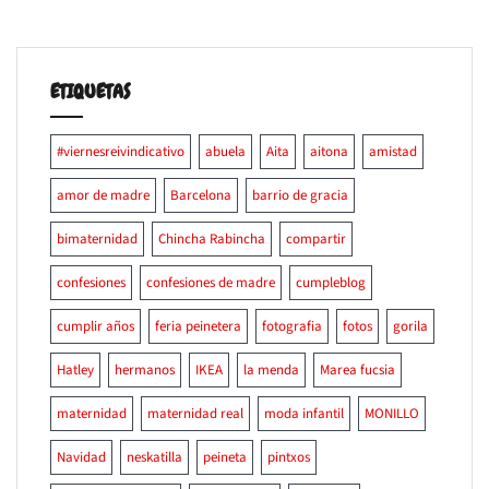
ETIQUETAS
#viernesreivindicativo
abuela
Aita
aitona
amistad
amor de madre
Barcelona
barrio de gracia
bimaternidad
Chincha Rabincha
compartir
confesiones
confesiones de madre
cumpleblog
cumplir años
feria peinetera
fotografia
fotos
gorila
Hatley
hermanos
IKEA
la menda
Marea fucsia
maternidad
maternidad real
moda infantil
MONILLO
Navidad
neskatilla
peineta
pintxos