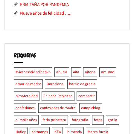
ERMITAÑA POR PANDEMIA
Nueve años de felicidad …..
ETIQUETAS
#viernesreivindicativo
abuela
Aita
aitona
amistad
amor de madre
Barcelona
barrio de gracia
bimaternidad
Chincha Rabincha
compartir
confesiones
confesiones de madre
cumpleblog
cumplir años
feria peinetera
fotografia
fotos
gorila
Hatley
hermanos
IKEA
la menda
Marea fucsia