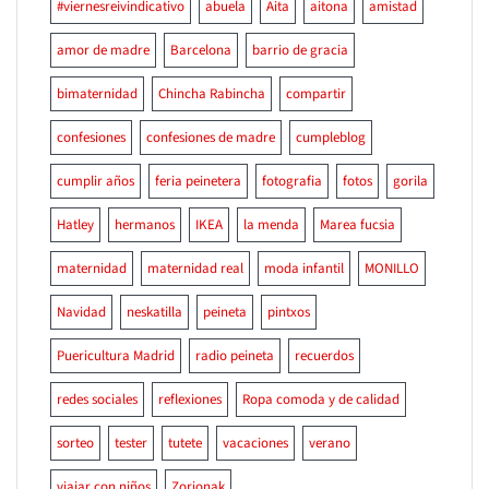
#viernesreivindicativo
abuela
Aita
aitona
amistad
amor de madre
Barcelona
barrio de gracia
bimaternidad
Chincha Rabincha
compartir
confesiones
confesiones de madre
cumpleblog
cumplir años
feria peinetera
fotografia
fotos
gorila
Hatley
hermanos
IKEA
la menda
Marea fucsia
maternidad
maternidad real
moda infantil
MONILLO
Navidad
neskatilla
peineta
pintxos
Puericultura Madrid
radio peineta
recuerdos
redes sociales
reflexiones
Ropa comoda y de calidad
sorteo
tester
tutete
vacaciones
verano
viajar con niños
Zorionak