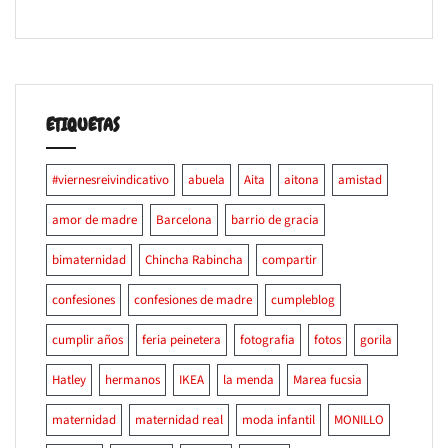
ETIQUETAS
#viernesreivindicativo
abuela
Aita
aitona
amistad
amor de madre
Barcelona
barrio de gracia
bimaternidad
Chincha Rabincha
compartir
confesiones
confesiones de madre
cumpleblog
cumplir años
feria peinetera
fotografia
fotos
gorila
Hatley
hermanos
IKEA
la menda
Marea fucsia
maternidad
maternidad real
moda infantil
MONILLO