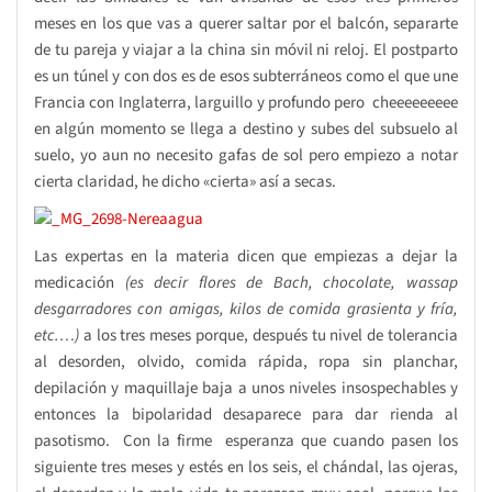
meses en los que vas a querer saltar por el balcón, separarte
de tu pareja y viajar a la china sin móvil ni reloj. El postparto
es un túnel y con dos es de esos subterráneos como el que une
Francia con Inglaterra, larguillo y profundo pero cheeeeeeeee
en algún momento se llega a destino y subes del subsuelo al
suelo, yo aun no necesito gafas de sol pero empiezo a notar
cierta claridad, he dicho «cierta» así a secas.
Las expertas en la materia dicen que empiezas a dejar la
medicación
(es decir flores de Bach, chocolate, wassap
desgarradores con amigas, kilos de comida grasienta y fría,
etc.…)
a los tres meses porque, después tu nivel de tolerancia
al desorden, olvido, comida rápida, ropa sin planchar,
depilación y maquillaje baja a unos niveles insospechables y
entonces la bipolaridad desaparece para dar rienda al
pasotismo. Con la firme esperanza que cuando pasen los
siguiente tres meses y estés en los seis, el chándal, las ojeras,