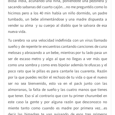
diosa india, acunando una niña, poniéndote una pezonera y
sacando sabanas del cuarto cajón…no me preguntéis como lo
hicimos pero a los 40 min había un niño dormido, un padre
tumbado, un bebe alimentándose y una madre dispuesta a
vender su alma y su cuerpo al diablo que le salvara de esa
nueva vida.
Tu cerebro va una velocidad indefinida con un virus llamado
sueño y de repente te encuentras cantando canciones de cuna
melosas y abrazando a un bebe, mientras por tu lado pasa un
ser de escaso metro y algo al que no llegas a ver más que
como una sombra y como eres bipolar además te ofuscas y el
poco rato que le pillas es para cantarle las cuarenta. Razón
por la que puedes recibir el rechazo de tu vida o que el nuevo
ser no sea bienvenido, esto va en el pack junto con las
almorranas, la falta de sueño y las cuatro manos que tienes
que tener. Eso sí al contrario que con tu primer churumbel en
este caso la gente y por alguna razón que desconozco no
miente tanto como cuando es madre por primera vez…es
decir las bimadres te van avisando de esos tres primeros