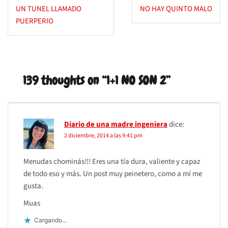
Navegación
UN TUNEL LLAMADO
NO HAY QUINTO MALO
de
PUERPERIO
entradas
139 thoughts on “
1+1 NO SON 2
”
Diario de una madre ingeniera
dice:
2 diciembre, 2014 a las 9:41 pm
Menudas chominás!!! Eres una tía dura, valiente y capaz
de todo eso y más. Un post muy peinetero, como a mí me
gusta.
Muas
Cargando...