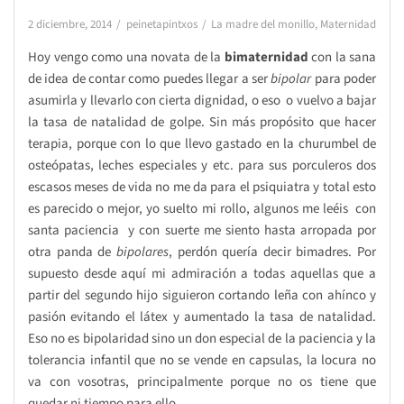
2 diciembre, 2014
peinetapintxos
La madre del monillo
,
Maternidad
Hoy vengo como una novata de la
bimaternidad
con la sana
de idea de contar como puedes llegar a ser
bipolar
para poder
asumirla y llevarlo con cierta dignidad, o eso o vuelvo a bajar
la tasa de natalidad de golpe. Sin más propósito que hacer
terapia, porque con lo que llevo gastado en la churumbel de
osteópatas, leches especiales y etc. para sus porculeros dos
escasos meses de vida no me da para el psiquiatra y total esto
es parecido o mejor, yo suelto mi rollo, algunos me leéis con
santa paciencia y con suerte me siento hasta arropada por
otra panda de
bipolares
, perdón quería decir bimadres. Por
supuesto desde aquí mi admiración a todas aquellas que a
partir del segundo hijo siguieron cortando leña con ahínco y
pasión evitando el látex y aumentado la tasa de natalidad.
Eso no es bipolaridad sino un don especial de la paciencia y la
tolerancia infantil que no se vende en capsulas, la locura no
va con vosotras, principalmente porque no os tiene que
quedar ni tiempo para ello.