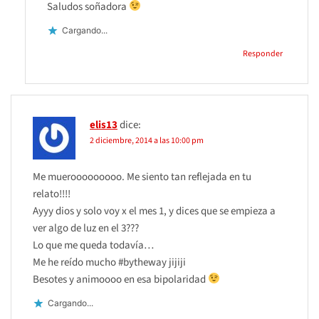
Saludos soñadora
Cargando...
Responder
elis13
dice:
2 diciembre, 2014 a las 10:00 pm
Me muerooooooooo. Me siento tan reflejada en tu
relato!!!!
Ayyy dios y solo voy x el mes 1, y dices que se empieza a
ver algo de luz en el 3???
Lo que me queda todavía…
Me he reído mucho #bytheway jijiji
Besotes y animoooo en esa bipolaridad
Cargando...