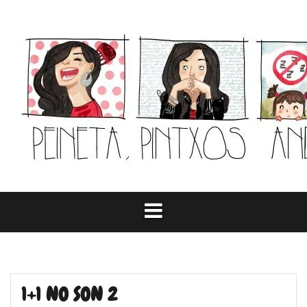
Skip
to
content
1+1 NO SON 2