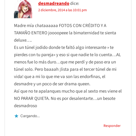
desmadreando
dice:
2 diciembre, 2014 a las 10:01 pm
Madre mía chataaaaaa FOTOS CON CRÉDITO Y A
TAMAÑO ENTERO joooopeee la bimaternidad te sienta
deluxe….
Es un túnel jodido donde te faltó algo interesante » te
pierdes con tu pareja» y eso si que nadie te lo cuenta…AL
menos fue lo más duro…que me perdí y de paso era un
túnel solo. Pero baaaah ¡lista para el tercer túnel de mi
vida! que a mi lo que me va son las endorfinas, el
desmadre y un poco de ser drama queen.
Así que no te apalanques mucho que al sexto mes viene el
NO PARAR QUIETA. No es por desalentarte…un besote
desmadroso
Cargando...
Responder