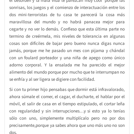
el desorden y la mala vida te parezcan muy cool porque las
sonrisas, los juegos y el comienzo de interactuación entre los
dos mini-terroristas de tu casa te parecerá la cosa más
maravillosa del mundo y no habrá panacea mejor para
cegarte y no ver lo demás. Confieso que esta última parte no
termino de creérmela, mis niveles de tolerancia en algunas
cosas son difíciles de bajar pero bueno nunca digas nunca
jamás, porque me he pasado un mes con pijama y chándal
con un foulard porteador y una niña de apego como único
adorno corporal. Y la ensalada me ha parecido el mejor
alimento del mundo porque por mucho que te interrumpan no
se enfría y al ser ligera se digiere con facilidad.
Si con tu primer hijo pensabas que dormir está infravalorado,
ahora súmale el comer, el cagar, el ducharte, el hablar por el
móvil, el salir de casa en el tiempo estipulado, el cortar leña
con regularidad y sin interrupciones…y si esto ya lo tenías
sólo con uno, simplemente multiplícalo pero no por dos
precisamente,porque ya sabes ahora que uno más uno no son
dos.