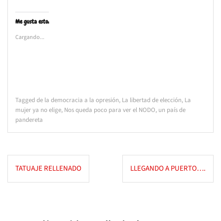
Me gusta esto:
Cargando...
Tagged
de la democracia a la opresión
,
La libertad de elección
,
La
mujer ya no elige
,
Nos queda poco para ver el NODO
,
un país de
pandereta
Navegación
TATUAJE RELLENADO
LLEGANDO A PUERTO….
de
entradas