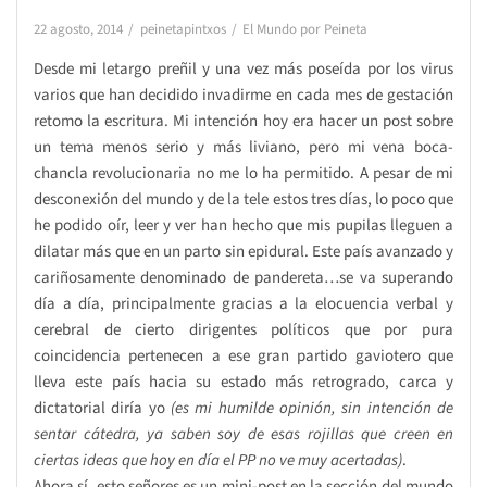
22 agosto, 2014
peinetapintxos
El Mundo por Peineta
Desde mi letargo preñil y una vez más poseída por los virus
varios que han decidido invadirme en cada mes de gestación
retomo la escritura. Mi intención hoy era hacer un post sobre
un tema menos serio y más liviano, pero mi vena boca-
chancla revolucionaria no me lo ha permitido. A pesar de mi
desconexión del mundo y de la tele estos tres días, lo poco que
he podido oír, leer y ver han hecho que mis pupilas lleguen a
dilatar más que en un parto sin epidural. Este país avanzado y
cariñosamente denominado de pandereta…se va superando
día a día, principalmente gracias a la elocuencia verbal y
cerebral de cierto dirigentes políticos que por pura
coincidencia pertenecen a ese gran partido gaviotero que
lleva este país hacia su estado más retrogrado, carca y
dictatorial diría yo
(es mi humilde opinión, sin intención de
sentar cátedra, ya saben soy de esas rojillas que creen en
ciertas ideas que hoy en día el PP no ve muy acertadas)
.
Ahora sí, esto señores es un mini-post en la sección del mundo