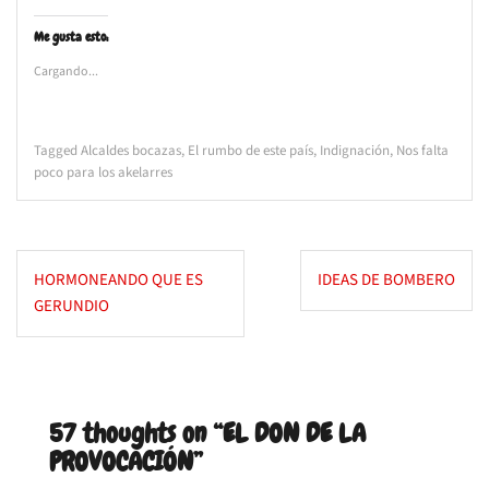
Me gusta esto:
Cargando...
Tagged
Alcaldes bocazas
,
El rumbo de este país
,
Indignación
,
Nos falta
poco para los akelarres
Navegación
HORMONEANDO QUE ES
IDEAS DE BOMBERO
de
GERUNDIO
entradas
57 thoughts on “
EL DON DE LA
PROVOCACIÓN
”