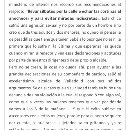
ministerio de interior nos recordó sus recomendaciones al
respecto
“llevar silbatos por la calle o echar las cortinas al
anochecer y para evitar miradas indiscretas»
. Esta chica
sufrió una agresión sexual y no por parte de un hombre sino
creo que de tres adultos y dos menores, no quiero ni pensar la
de pesadillas que tiene que tener. Sabéis lo peor que no es ni la
primera que lo sufre ni la última y que esperanza les queda
cuando miran alrededor y ven esas declaraciones y actitudes
por parte de nuestros dirigentes o de su propio alcalde.
Pero no se crean, la cosa no queda ahí, para ayudar a las
grandes declaraciones de su compañero de partido, salió el
excelentísimo alcalde de Valladolid con sus sólidos
argumentos. Se da el caso que en su ciudad también hubo una
denuncia de una violación a la cual él respondió con algo así,
como que a veces las mujeres tenemos que ver por dónde
vamos a las 6 de la mañana…. Y que él evita subirse en
ascensores con ciertas mujeres, porque para cuando se quiere
dar cuenta, se sueltan el sujetador, salen gritando y ya te
están buscando….No me dirán que no es para mear y no