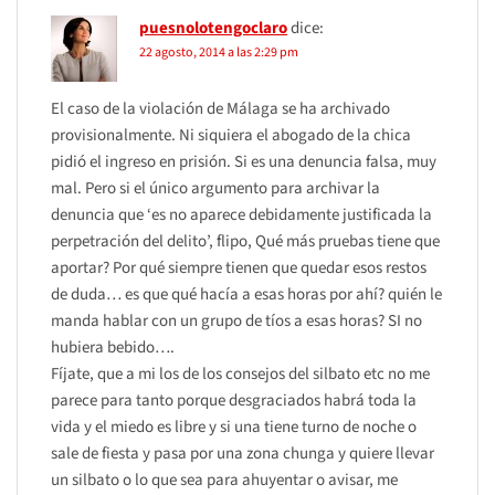
puesnolotengoclaro
dice:
22 agosto, 2014 a las 2:29 pm
El caso de la violación de Málaga se ha archivado
provisionalmente. Ni siquiera el abogado de la chica
pidió el ingreso en prisión. Si es una denuncia falsa, muy
mal. Pero si el único argumento para archivar la
denuncia que ‘es no aparece debidamente justificada la
perpetración del delito’, flipo, Qué más pruebas tiene que
aportar? Por qué siempre tienen que quedar esos restos
de duda… es que qué hacía a esas horas por ahí? quién le
manda hablar con un grupo de tíos a esas horas? SI no
hubiera bebido….
Fíjate, que a mi los de los consejos del silbato etc no me
parece para tanto porque desgraciados habrá toda la
vida y el miedo es libre y si una tiene turno de noche o
sale de fiesta y pasa por una zona chunga y quiere llevar
un silbato o lo que sea para ahuyentar o avisar, me