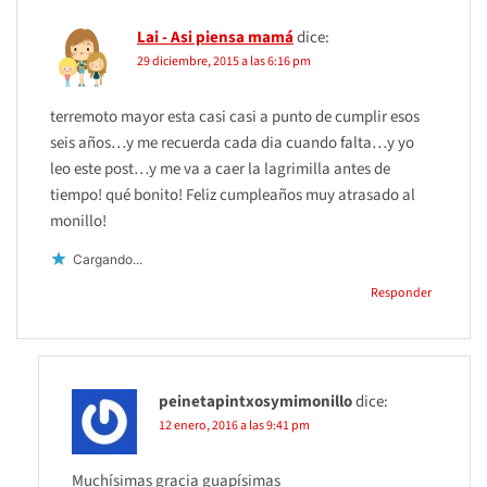
Lai - Asi piensa mamá
dice:
29 diciembre, 2015 a las 6:16 pm
terremoto mayor esta casi casi a punto de cumplir esos
seis años…y me recuerda cada dia cuando falta…y yo
leo este post…y me va a caer la lagrimilla antes de
tiempo! qué bonito! Feliz cumpleaños muy atrasado al
monillo!
Cargando...
Responder
peinetapintxosymimonillo
dice:
12 enero, 2016 a las 9:41 pm
Muchísimas gracia guapísimas