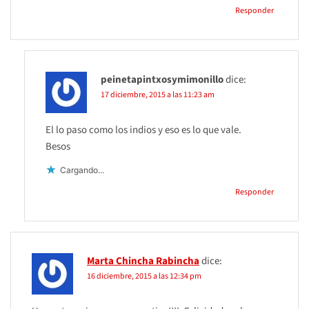
Responder
peinetapintxosymimonillo
dice:
17 diciembre, 2015 a las 11:23 am
El lo paso como los indios y eso es lo que vale.
Besos
Cargando...
Responder
Marta Chincha Rabincha
dice:
16 diciembre, 2015 a las 12:34 pm