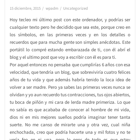
15 diciembre, 2015
wpadm
Uncategorized
Hoy tecleo mi último post con este ordenador, y podrías ser
cualquier texto pero he decidido que sea este, porque creo en
los símbolos, en las primeras veces y en los detalles o
recuerdos que para mucha gente son simples anécdotas. Este
portátil lo compré estando embarazada de ti, con él abrí el
blog y el ultimo post que voy a escribir con él es para ti.
Por aquel entonces no pensaba que cumplirías 6 años con esa
velocidad, que tendría un blog, que sobreviviría cuatro felices
años de tu vida y que además habría tenido la loca idea de
volver a ser madre. Pero ya sabes las primeras veces nunca se
olvidan y yo aun recuerdo tus contracciones, tus ojos abiertos,
tu boca de piñón y mi cara de lerda madre primeriza. Lo que
no sabía es que acababa de conocer al hombre de mi vida,
dios ni en mis mejores sueños podría imaginar tener tanta
suerte. No me canso de mirarte una y otra vez, cual niña
enchochada, creo que podría hacerte una y mil fotos y no te
vería feo en ni una, pero lo peor de todo es que estoy