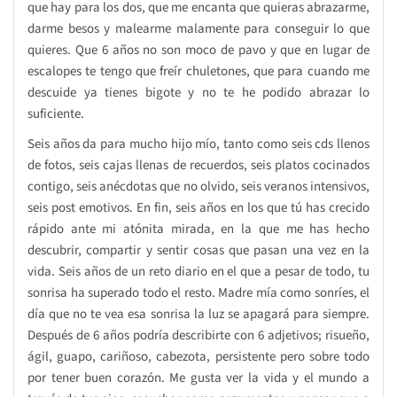
que hay para los dos, que me encanta que quieras abrazarme,
darme besos y malearme malamente para conseguir lo que
quieres. Que 6 años no son moco de pavo y que en lugar de
escalopes te tengo que freír chuletones, que para cuando me
descuide ya tienes bigote y no te he podido abrazar lo
suficiente.
Seis años da para mucho hijo mío, tanto como seis cds llenos
de fotos, seis cajas llenas de recuerdos, seis platos cocinados
contigo, seis anécdotas que no olvido, seis veranos intensivos,
seis post emotivos. En fin, seis años en los que tú has crecido
rápido ante mi atónita mirada, en la que me has hecho
descubrir, compartir y sentir cosas que pasan una vez en la
vida. Seis años de un reto diario en el que a pesar de todo, tu
sonrisa ha superado todo el resto. Madre mía como sonríes, el
día que no te vea esa sonrisa la luz se apagará para siempre.
Después de 6 años podría describirte con 6 adjetivos; risueño,
ágil, guapo, cariñoso, cabezota, persistente pero sobre todo
por tener buen corazón. Me gusta ver la vida y el mundo a