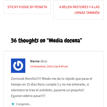
Navegación
STICKY FUDGE BY PEINETA
A BELEN PASTORES Y A LAS
de
URNAS TAMBIÉN
entradas
36 thoughts on “
Media docena
”
Naroa
dice:
15 diciembre, 2015 a las 8:45 am
Zorionak Monillo!!!!! Miedo me da lo rápido que pasa el
tiempo en 15 días Naia cumple 2 y no me enterado, si
olentzero te trae el antídoto, pasame un poquito!!
Egunon ederra pasa!!!!!
Cargando...