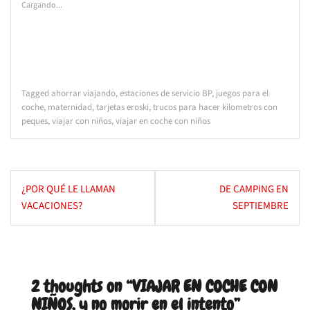
Cargando...
Tagged
ahorrar viajando
,
estaciones de servicio BP
,
juegos para el
coche
,
maternidad
,
tarjetas eroski
,
trucos para hacer kilometros con
peques
,
viajar con niños
,
viajar en coche con niños
Navegación
¿POR QUÉ LE LLAMAN
DE CAMPING EN
de
VACACIONES?
SEPTIEMBRE
entradas
2 thoughts on “
VIAJAR EN COCHE CON
NIÑOS, y no morir en el intento
”