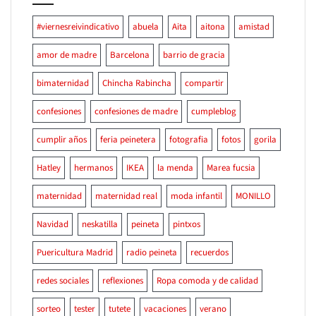
#viernesreivindicativo
abuela
Aita
aitona
amistad
amor de madre
Barcelona
barrio de gracia
bimaternidad
Chincha Rabincha
compartir
confesiones
confesiones de madre
cumpleblog
cumplir años
feria peinetera
fotografia
fotos
gorila
Hatley
hermanos
IKEA
la menda
Marea fucsia
maternidad
maternidad real
moda infantil
MONILLO
Navidad
neskatilla
peineta
pintxos
Puericultura Madrid
radio peineta
recuerdos
redes sociales
reflexiones
Ropa comoda y de calidad
sorteo
tester
tutete
vacaciones
verano