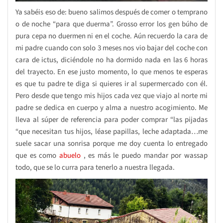
Ya sabéis eso de: bueno salimos después de comer o temprano
o de noche “para que duerma”. Grosso error los gen búho de
pura cepa no duermen ni en el coche. Aún recuerdo la cara de
mi padre cuando con solo 3 meses nos vio bajar del coche con
cara de ictus, diciéndole no ha dormido nada en las 6 horas
del trayecto. En ese justo momento, lo que menos te esperas
es que tu padre te diga si quieres ir al supermercado con él.
Pero desde que tengo mis hijos cada vez que viajo al norte mi
padre se dedica en cuerpo y alma a nuestro acogimiento. Me
lleva al súper de referencia para poder comprar “las pijadas
“que necesitan tus hijos, léase papillas, leche adaptada…me
suele sacar una sonrisa porque me doy cuenta lo entregado
que es como
abuelo
, es más le puedo mandar por wassap
todo, que se lo curra para tenerlo a nuestra llegada.