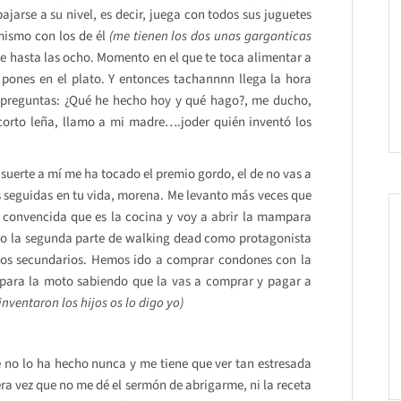
jarse a su nivel, es decir, juega con todos sus juguetes
 mismo con los de él
(me tienen los dos unas garganticas
le hasta las ocho. Momento en el que te toca alimentar a
s pones en el plato. Y entonces tachannnn llega la hora
te preguntas: ¿Qué he hecho hoy y qué hago?, me ducho,
corto leña, llamo a mi madre….joder quién inventó los
 suerte a mí me ha tocado el premio gordo, el de no vas a
s seguidas en tu vida, morena. Me levanto más veces que
ño convencida que es la cocina y voy a abrir la mampara
mado la segunda parte de walking dead como protagonista
ectos secundarios. Hemos ido a comprar condones con la
 para la moto sabiendo que la vas a comprar y pagar a
 inventaron los hijos os lo digo yo)
 no lo ha hecho nunca y me tiene que ver tan estresada
a vez que no me dé el sermón de abrigarme, ni la receta