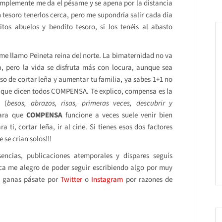
implemente me da el pésame y se apena por la distancia
 tesoro tenerlos cerca, pero me supondría salir cada día
itos abuelos y bendito tesoro, si los tenéis al abasto
 me llamo Peineta reina del norte. La bimaternidad no va
 pero la vida se disfruta más con locura, aunque sea
eso de cortar leña y aumentar tu familia, ya sabes 1+1 no
o que dicen todos COMPENSA. Te explico, compensa es la
a (
besos, abrazos, risas, primeras veces, descubrir y
para que
COMPENSA
funcione a veces suele venir bien
ti, cortar leña, ir al cine. Si tienes esos dos factores
 se crían solos!!!
ncias, publicaciones atemporales y dispares seguís
a me alegro de poder seguir escribiendo algo por muy
on ganas pásate por
Twitter
o
Instagram
por razones de