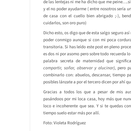
de las lentejas ni me ha dicho que me peine….s
y el no poder ayudarme ( entre nosotros sería un
de casa con el cuello bien abrigado ;-), bend
cuidarlos, son oro puro)
Dicho esto, os digo que de esta salgo seguro así
poder conmigo aunque si con mi poca cordura,
transitoria. Si has leído este post en pleno proc
es dos ni por asomo pero sobre todo recuerda l
palabra secreta de maternidad que signific
compartir, soñar, observar y alucinar)
, pero 
combinarlo con: abuelos, descansar, tiempo para 
posibles lánzate a por el tercero dicen por ahí que
Gracias a todos los que a pesar de mis ause
pasándoos por mi loca casa, hoy más que nunc
loco e incoherente que sea. Y si te quedas c
tiempo suelo estar más por allí.
Foto: Violeta Rodríguez