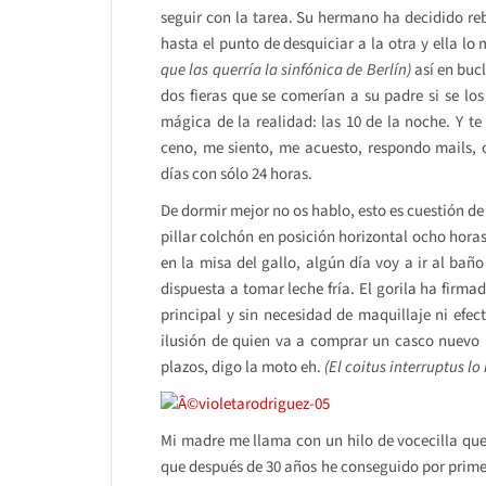
seguir con la tarea. Su hermano ha decidido reba
hasta el punto de desquiciar a la otra y ella lo
que las querría la sinfónica de Berlín)
así en buc
dos fieras que se comerían a su padre si se lo
mágica de la realidad: las 10 de la noche. Y 
ceno, me siento, me acuesto, respondo mails, 
días con sólo 24 horas.
De dormir mejor no os hablo, esto es cuestión de
pillar colchón en posición horizontal ocho hora
en la misa del gallo, algún día voy a ir al ba
dispuesta a tomar leche fría. El gorila ha fir
principal y sin necesidad de maquillaje ni ef
ilusión de quien va a comprar un casco nuevo
plazos, digo la moto eh.
(El coitus interruptus lo
Mi madre me llama con un hilo de vocecilla que
que después de 30 años he conseguido por primer