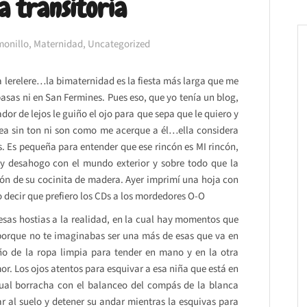
a transitoria
monillo
,
Maternidad
,
Uncategorized
 lerelere…la bimaternidad es la fiesta más larga que me
asas ni en San Fermines. Pues eso, que yo tenía un blog,
dor de lejos le guiño el ojo para que sepa que le quiero y
rea sin ton ni son como me acerque a él…ella considera
s. Es pequeña para entender que ese rincón es MI rincón,
y desahogo con el mundo exterior y sobre todo que la
ión de su cocinita de madera. Ayer imprimí una hoja con
o decir que prefiero los CDs a los mordedores O-O
sas hostias a la realidad, en la cual hay momentos que
 porque no te imaginabas ser una más de esas que va en
ño de la ropa limpia para tender en mano y en la otra
or. Los ojos atentos para esquivar a esa niña que está en
 cual borracha con el balanceo del compás de la blanca
 al suelo y detener su andar mientras la esquivas para