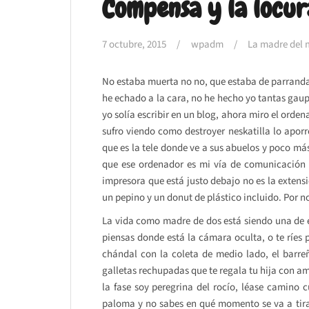
Compensa y la locur
7 octubre, 2015
wpadm
La madre del 
No estaba muerta no no, que estaba de parranda
he echado a la cara, no he hecho yo tantas gaup
yo solía escribir en un blog, ahora miro el ordena
sufro viendo como destroyer neskatilla lo apor
que es la tele donde ve a sus abuelos y poco má
que ese ordenador es mi vía de comunicación 
impresora que está justo debajo no es la extens
un pepino y un donut de plástico incluido. Por n
La vida como madre de dos está siendo una de e
piensas donde está la cámara oculta, o te ríes
chándal con la coleta de medio lado, el barre
galletas rechupadas que te regala tu hija con am
la fase soy peregrina del rocío, léase camino
paloma y no sabes en qué momento se va a tirar