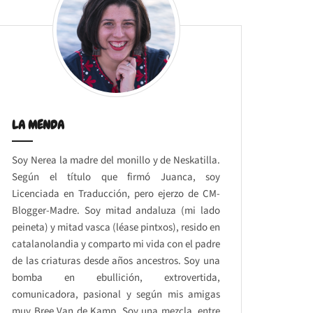
LA MENDA
Soy Nerea la madre del monillo y de Neskatilla.
Según el título que firmó Juanca, soy
Licenciada en Traducción, pero ejerzo de CM-
Blogger-Madre. Soy mitad andaluza (mi lado
peineta) y mitad vasca (léase pintxos), resido en
catalanolandia y comparto mi vida con el padre
de las criaturas desde años ancestros. Soy una
bomba en ebullición, extrovertida,
comunicadora, pasional y según mis amigas
muy Bree Van de Kamp. Soy una mezcla, entre