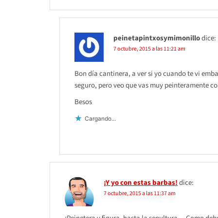
peinetapintxosymimonillo
dice:
7 octubre, 2015 a las 11:21 am
Bon día cantinera, a ver si yo cuando te vi emb
seguro, pero veo que vas muy peinteramente con
Besos
Cargando...
¡Y yo con estas barbas!
dice:
7 octubre, 2015 a las 11:37 am