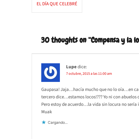
Navegación
EL DÍA QUE CELEBRÉ
de
entradas
30 thoughts on “
Compensa y la lo
Lupe
dice:
7 octubre, 2015 a las 11:00 am
Gaupasa! Jaja…hacía mucho que no lo oía…en camb
tercero dice…estamos locos!??? Yo ni con abuelos
Pero estoy de acuerdo…la vida sin locura no sería i
Muak
Cargando...