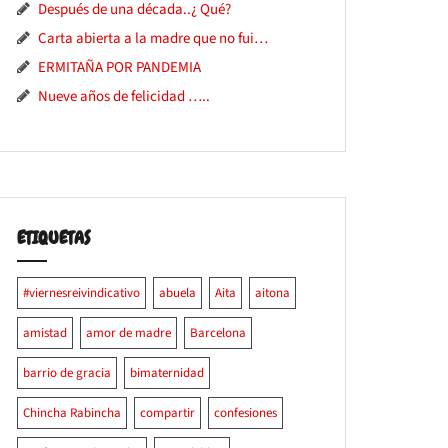
Después de una década..¿ Qué?
Carta abierta a la madre que no fui…
ERMITAÑA POR PANDEMIA
Nueve años de felicidad …..
ETIQUETAS
#viernesreivindicativo
abuela
Aita
aitona
amistad
amor de madre
Barcelona
barrio de gracia
bimaternidad
Chincha Rabincha
compartir
confesiones