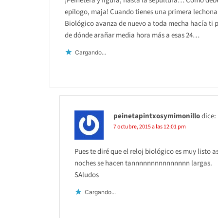
¡Peinetera y figura, hasta la sepultura… Como deb
epílogo, maja! Cuando tienes una primera lechona 
Biológico avanza de nuevo a toda mecha hacía ti 
de dónde arañar media hora más a esas 24…
Cargando...
peinetapintxosymimonillo
dice:
7 octubre, 2015 a las 12:01 pm
Pues te diré que el reloj biológico es muy listo
noches se hacen tannnnnnnnnnnnnnn largas.
SAludos
Cargando...