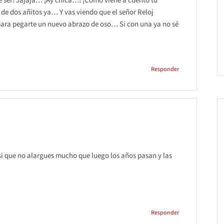
e ser! Jajaja… ¡Ay chica…! ¡Cómo viene a cuento tu
de dos añitos ya… Y vas viendo que el señor Reloj
para pegarte un nuevo abrazo de oso… Si con una ya no sé
Responder
 asi que no alargues mucho que luego los años pasan y las
Responder