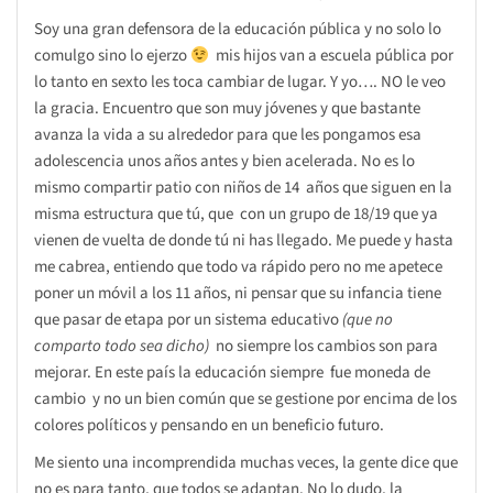
Soy una gran defensora de la educación pública y no solo lo
comulgo sino lo ejerzo
mis hijos van a escuela pública por
lo tanto en sexto les toca cambiar de lugar. Y yo…. NO le veo
la gracia. Encuentro que son muy jóvenes y que bastante
avanza la vida a su alrededor para que les pongamos esa
adolescencia unos años antes y bien acelerada. No es lo
mismo compartir patio con niños de 14 años que siguen en la
misma estructura que tú, que con un grupo de 18/19 que ya
vienen de vuelta de donde tú ni has llegado. Me puede y hasta
me cabrea, entiendo que todo va rápido pero no me apetece
poner un móvil a los 11 años, ni pensar que su infancia tiene
que pasar de etapa por un sistema educativo
(que no
comparto todo sea dicho)
no siempre los cambios son para
mejorar. En este país la educación siempre fue moneda de
cambio y no un bien común que se gestione por encima de los
colores políticos y pensando en un beneficio futuro.
Me siento una incomprendida muchas veces, la gente dice que
no es para tanto, que todos se adaptan. No lo dudo, la