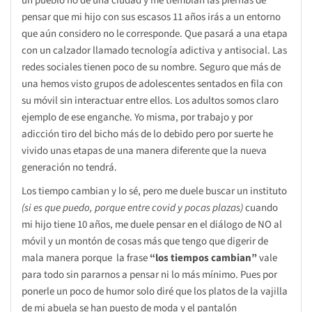
un pueblo no de una ciudad y me tiemblan las piernas de
pensar que mi hijo con sus escasos 11 años irás a un entorno
que aún considero no le corresponde. Que pasará a una etapa
con un calzador llamado tecnología adictiva y antisocial. Las
redes sociales tienen poco de su nombre. Seguro que más de
una hemos visto grupos de adolescentes sentados en fila con
su móvil sin interactuar entre ellos. Los adultos somos claro
ejemplo de ese enganche. Yo misma, por trabajo y por
adicción tiro del bicho más de lo debido pero por suerte he
vivido unas etapas de una manera diferente que la nueva
generación no tendrá.
Los tiempo cambian y lo sé, pero me duele buscar un instituto
(si es que puedo, porque entre covid y pocas plazas)
cuando
mi hijo tiene 10 años, me duele pensar en el diálogo de NO al
móvil y un montón de cosas más que tengo que digerir de
mala manera porque la frase
“los tiempos cambian”
vale
para todo sin pararnos a pensar ni lo más mínimo. Pues por
ponerle un poco de humor solo diré que los platos de la vajilla
de mi abuela se han puesto de moda y el pantalón