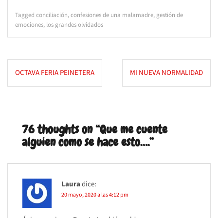
Tagged
conciliación
,
confesiones de una malamadre
,
gestión de
emociones
,
los grandes olvidados
Navegación
OCTAVA FERIA PEINETERA
MI NUEVA NORMALIDAD
de
entradas
76 thoughts on “
Que me cuente
alguien como se hace esto….
”
Laura
dice:
20 mayo, 2020 a las 4:12 pm